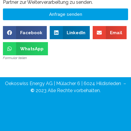
Partner zur Weiterverarbeitung zu senden.
Anfrage senden
Facebook
LinkedIn
Email
WhatsApp
Formular teilen
Oekoswiss Energy AG | Mülacher 6 | 6024 Hildisrieden –
©
2023 Alle Rechte vorbehalten.